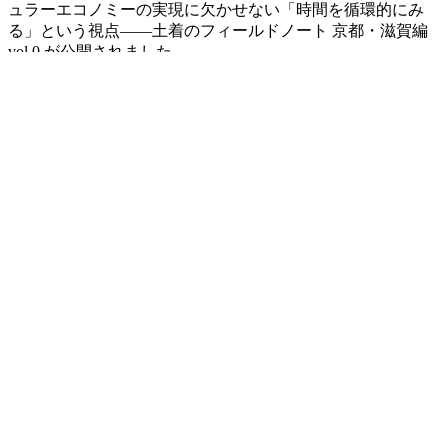
ュラーエコノミーの実現に欠かせない「時間を循環的にみ
る」という視点――土着のフィールドノート 京都・滋賀編
vol.0 が公開されました。
プロジェクト一覧にもどる
MAIL
info@re-public.jp
TEL
+81 (0)3-5817-4434
東京オフィス
〒113-0034 東京都文京区
湯島 2-26-5 藤井ビル 1F
千代田線 湯島駅より 徒歩 4 分
JR 中央線/総武線
お茶の水駅より 徒歩 12 分