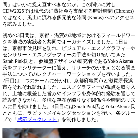
間」はいかに捉え直すべきなのか。この問いに対し、
CDW2025では現代の消費社会を支配する時計時間 (Chronos)
ではなく、風土に流れる多元的な時間 (Kairos) へのアクセス
を試みました。
初めの3日間は、京都・滋賀の3地域におけるフィールドワー
クを地域の実践者と共同でオーガナイズしました。1日目
は、京都市伏見区を訪れ、ビジュアル・エスノグラフィーや
センサリー・エスノグラフィーの手法を切り拓いてきた
Sarah Pink氏と、参加型デザインの研究者であるYoko Akama
氏をファシリテーターに迎え、リサーチのかまえとなる調査
手法についてのレクチャー・ワークショップを行いました。
2日目は二つのチームに分かれ、京都府亀岡市と滋賀県長浜
市をそれぞれ訪れました。エスノグラフィーの視点を取り入
れ、土地に根差した営みやインフラを身体的な経験を通して
読み解きながら、多様な存在が織りなす関係性や時間のリズ
ムに目を向けました。3日目にはSarah Pink氏とYoko Akama氏
とともに、ラピットメイキングセッションを行い、各グルー
プで「
感応ブックレット
」を制作しました。