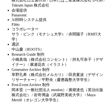
株式会社日立製作所 / 日本たばこ産業株式会社 D-Lab /
Takram Japan 株式会社
会場提供
Panasonic
AI同時システム提供
Flitto
コラボレーター
サラ・ピンク（モナシュ大学） / 赤間陽子（RMIT大
学）
通訳
中山慶（ROOTS）
Research Guide 制作
小橋真哉（株式会社コンセント） / 持丸可奈子（デザ
イナー） / 廣瀬花衣（イラスト）
Generative Archive 制作
草野孔希（株式会社メルカリ） / 田房夏波（デザイン
リサーチャー） / 平野央（慶應義塾大学学生）
Post-Event Archive 制作
岡本晋（一般社団法人 monlon）/ 廣畑達也（英治出版
株式会社） / 岩嵜博論（武蔵野美術大学） / Maya​
Merrill（オレゴン大学学生）