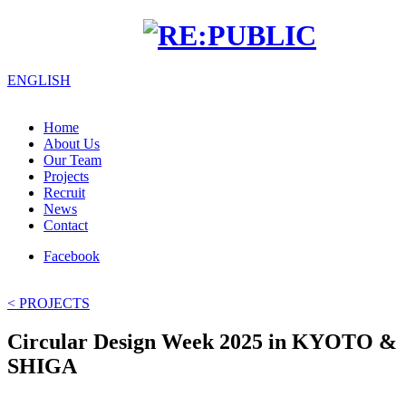
EN
GLISH
Home
About Us
Our Team
Projects
Recruit
News
Contact
Facebook
< PROJECTS
Circular Design Week 2025 in KYOTO &
SHIGA