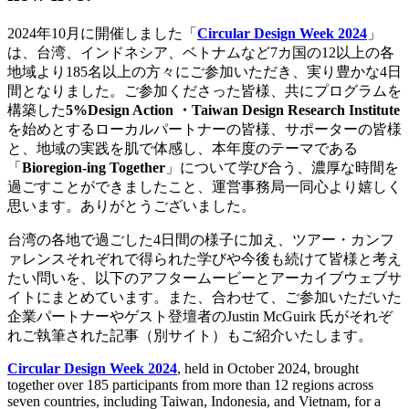
2024年10月に開催しました「
Circular Design Week 2024
」
は、台湾、インドネシア、ベトナムなど7カ国の12以上の各
地域より185名以上の方々にご参加いただき、実り豊かな4日
間となりました。ご参加くださった皆様、共にプログラムを
構築した
5%Design Action ・Taiwan Design Research Institute
を始めとするローカルパートナーの皆様、サポーターの皆様
と、地域の実践を肌で体感し、本年度のテーマである
「
Bioregion-ing Together
」について学び合う、濃厚な時間を
過ごすことができましたこと、運営事務局一同心より嬉しく
思います。ありがとうございました。
台湾の各地で過ごした4日間の様子に加え、ツアー・カンフ
ァレンスそれぞれで得られた学びや今後も続けて皆様と考え
たい問いを、以下のアフタームービーとアーカイブウェブサ
イトにまとめています。また、合わせて、ご参加いただいた
企業パートナーやゲスト登壇者のJustin McGuirk 氏がそれぞ
れご執筆された記事（別サイト）もご紹介いたします。
Circular Design Week 2024
, held in October 2024, brought
together over 185 participants from more than 12 regions across
seven countries, including Taiwan, Indonesia, and Vietnam, for a