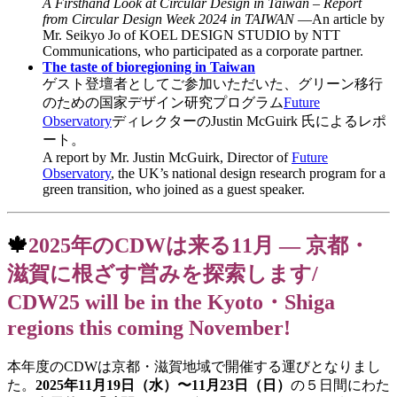
A Firsthand Look at Circular Design in Taiwan – Report
from Circular Design Week 2024 in TAIWAN
—An article by
Mr. Seikyo Jo of KOEL DESIGN STUDIO by NTT
Communications, who participated as a corporate partner.
The taste of bioregioning in Taiwan
ゲスト登壇者としてご参加いただいた、グリーン移行
のための国家デザイン研究プログラム
Future
Observatory
ディレクターのJustin McGuirk 氏によるレポ
ート。
A report by Mr. Justin McGuirk, Director of
Future
Observatory
, the UK’s national design research program for a
green transition, who joined as a guest speaker.
🍁
2025年のCDWは来る11月 — 京都・
滋賀に根ざす営みを探索します/
CDW25 will be in the Kyoto・Shiga
regions this coming November!
本年度のCDWは京都・滋賀地域で開催する運びとなりまし
た。
2025年11月19日（水）〜11月23日（日）
の５日間にわた