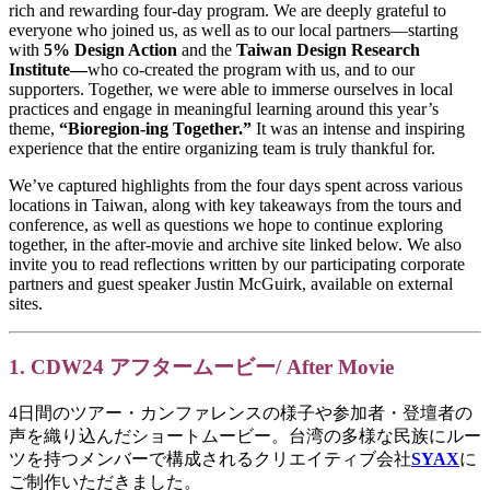
rich and rewarding four-day program. We are deeply grateful to
everyone who joined us, as well as to our local partners—starting
with
5% Design Action
and the
Taiwan Design Research
Institute—
who co-created the program with us, and to our
supporters. Together, we were able to immerse ourselves in local
practices and engage in meaningful learning around this year’s
theme,
“Bioregion-ing Together.”
It was an intense and inspiring
experience that the entire organizing team is truly thankful for.
We’ve captured highlights from the four days spent across various
locations in Taiwan, along with key takeaways from the tours and
conference, as well as questions we hope to continue exploring
together, in the after-movie and archive site linked below. We also
invite you to read reflections written by our participating corporate
partners and guest speaker Justin McGuirk, available on external
sites.
1. CDW24 アフタームービー/ After Movie
4日間のツアー・カンファレンスの様子や参加者・登壇者の
声を織り込んだショートムービー。台湾の多様な民族にルー
ツを持つメンバーで構成されるクリエイティブ会社
SYAX
に
ご制作いただきました。