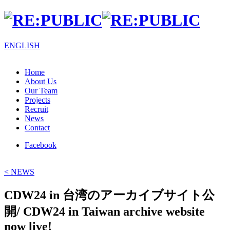
EN
GLISH
Home
About Us
Our Team
Projects
Recruit
News
Contact
Facebook
< NEWS
CDW24 in 台湾のアーカイブサイト公
開/ CDW24 in Taiwan archive website
now live!